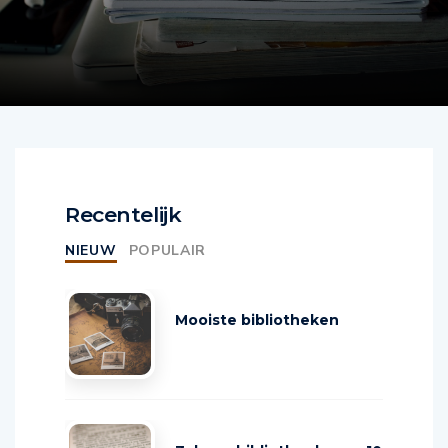
(NaaS)
(NaaS)
Recentelijk
NIEUW
POPULAIR
Mooiste bibliotheken