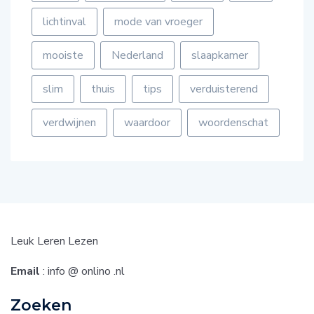
lichtinval
mode van vroeger
mooiste
Nederland
slaapkamer
slim
thuis
tips
verduisterend
verdwijnen
waardoor
woordenschat
Leuk Leren Lezen
Email
: info @ onlino .nl
Zoeken