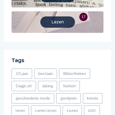
17
Lezen
Tags
10 jaar
bestaan
Bibliotheken
Dagje uit
daling
fashion
geschiedenis mode
gordijnen
kennis
leren
Leren lezen
Lezen
licht