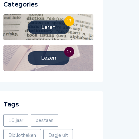
Categories
17
Leren
17
Lezen
Tags
10 jaar
bestaan
Bibliotheken
Dagje uit