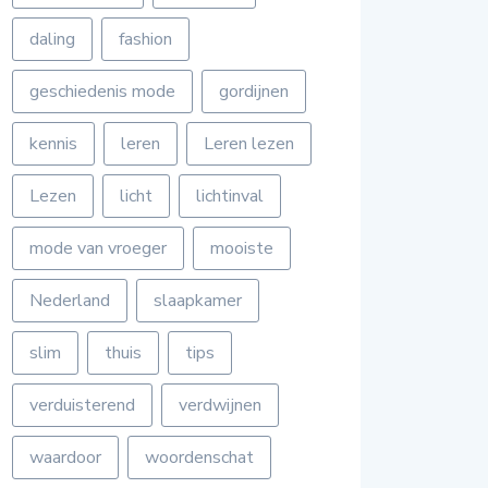
daling
fashion
geschiedenis mode
gordijnen
kennis
leren
Leren lezen
Lezen
licht
lichtinval
mode van vroeger
mooiste
Nederland
slaapkamer
slim
thuis
tips
verduisterend
verdwijnen
waardoor
woordenschat