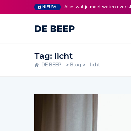
Alles wat je moet weten over 
NIEUW!
DE BEEP
Tag:
licht
DE BEEP
>
Blog
>
licht