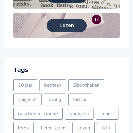
17
Lezen
Tags
10 jaar
bestaan
Bibliotheken
Dagje uit
daling
fashion
geschiedenis mode
gordijnen
kennis
leren
Leren lezen
Lezen
licht