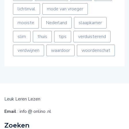
lichtinval
mode van vroeger
mooiste
Nederland
slaapkamer
slim
thuis
tips
verduisterend
verdwijnen
waardoor
woordenschat
Leuk Leren Lezen
Email
: info @ onlino .nl
Zoeken