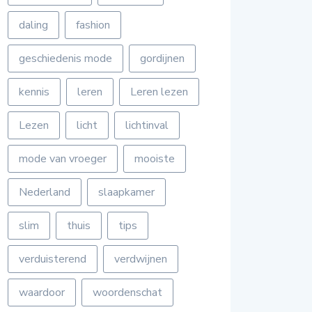
daling
fashion
geschiedenis mode
gordijnen
kennis
leren
Leren lezen
Lezen
licht
lichtinval
mode van vroeger
mooiste
Nederland
slaapkamer
slim
thuis
tips
verduisterend
verdwijnen
waardoor
woordenschat