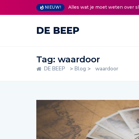
Alles wat je moet weten over sloten en
NIEUW!
DE BEEP
Tag:
waardoor
DE BEEP
>
Blog
>
waardoor