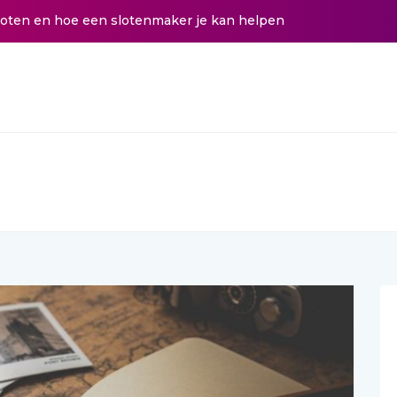
 hoe een slotenmaker je kan helpen
Is een thuisbatterij zon