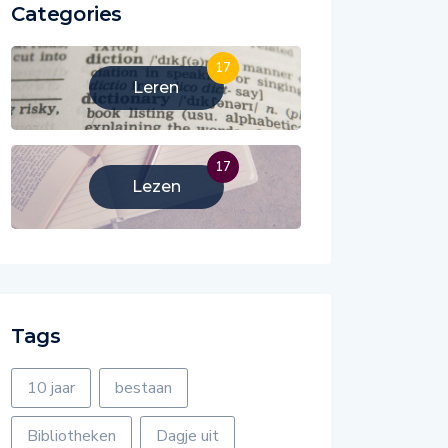
Categories
17
Leren
17
Lezen
Tags
10 jaar
bestaan
Bibliotheken
Dagje uit