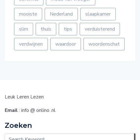
mooiste
Nederland
slaapkamer
slim
thuis
tips
verduisterend
verdwijnen
waardoor
woordenschat
Leuk Leren Lezen
Email
: info @ onlino .nl
Zoeken