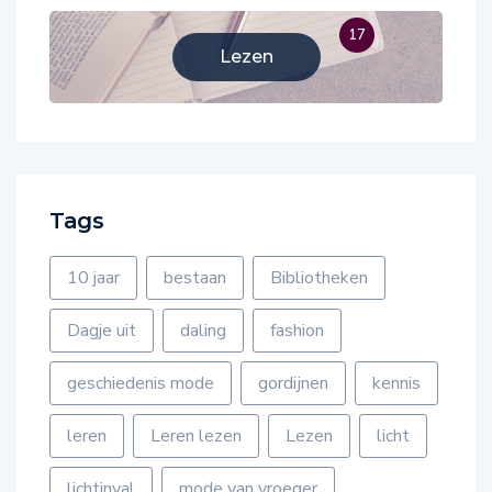
17
Lezen
Tags
10 jaar
bestaan
Bibliotheken
Dagje uit
daling
fashion
geschiedenis mode
gordijnen
kennis
leren
Leren lezen
Lezen
licht
lichtinval
mode van vroeger