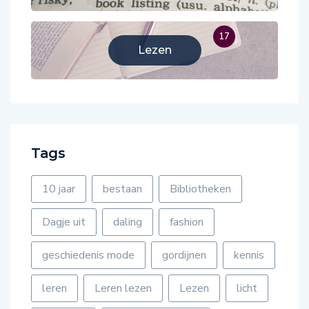
17
Lezen
Tags
10 jaar
bestaan
Bibliotheken
Dagje uit
daling
fashion
geschiedenis mode
gordijnen
kennis
leren
Leren lezen
Lezen
licht
lichtinval
mode van vroeger