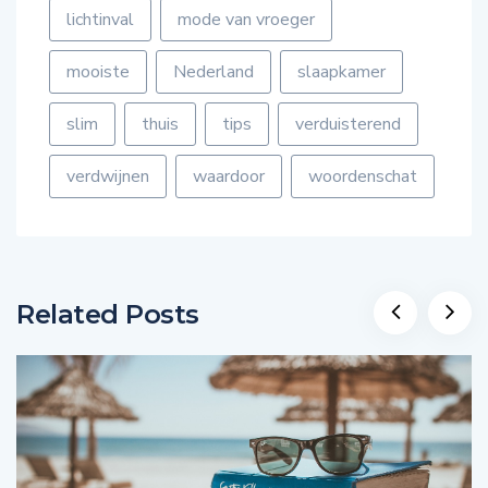
mooiste
Nederland
slaapkamer
slim
thuis
tips
verduisterend
verdwijnen
waardoor
woordenschat
Related Posts