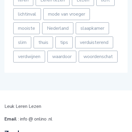
leren
Leren lezen
Lezen
licht
lichtinval
mode van vroeger
mooiste
Nederland
slaapkamer
slim
thuis
tips
verduisterend
verdwijnen
waardoor
woordenschat
Leuk Leren Lezen
Email
: info @ onlino .nl