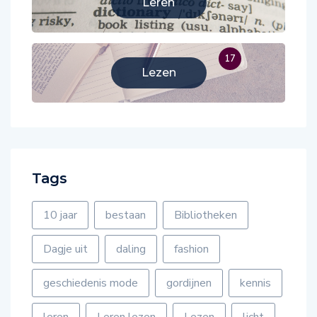
Leren
17
Lezen
Tags
10 jaar
bestaan
Bibliotheken
Dagje uit
daling
fashion
geschiedenis mode
gordijnen
kennis